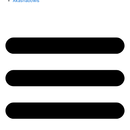
Akashabowls